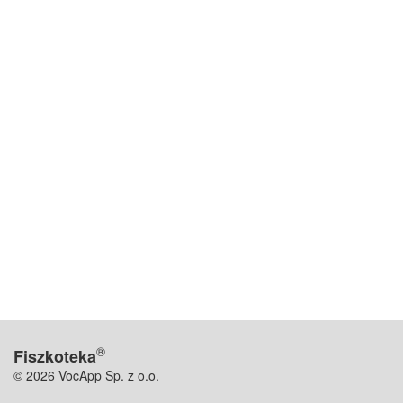
®
Fiszkoteka
© 2026 VocApp Sp. z o.o.