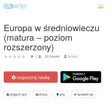
Toggl
naviga
Europa w średniowieczu
(matura – poziom
rozszerzony)
0
55 fiszek
lenka1
rozpocznij naukę
ściągnij mp3
drukuj
graj
sprawdź się