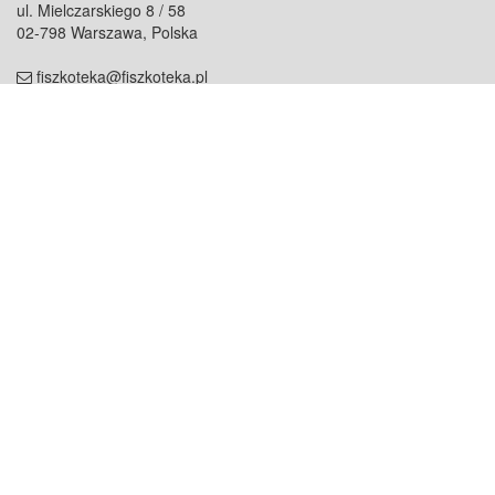
ul. Mielczarskiego 8 / 58
02-798 Warszawa, Polska
fiszkoteka@fiszkoteka.pl
NIP: 951 245 79 19
REGON: 369 727 696
Kontakt
O firmie
odezwij się do nas
o nas
współpraca
partnerzy
dla prasy
praca
staż
Oferty
blog