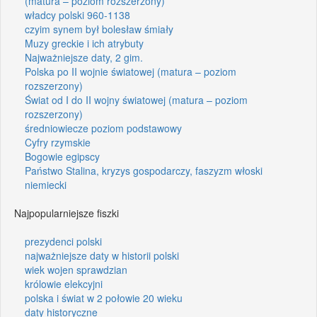
(matura – poziom rozszerzony)
władcy polski 960-1138
czyim synem był bolesław śmiały
Muzy greckie i ich atrybuty
Najważniejsze daty, 2 gim.
Polska po II wojnie światowej (matura – poziom
rozszerzony)
Świat od I do II wojny światowej (matura – poziom
rozszerzony)
średniowiecze poziom podstawowy
Cyfry rzymskie
Bogowie egipscy
Państwo Stalina, kryzys gospodarczy, faszyzm włoski
niemiecki
Najpopularniejsze fiszki
prezydenci polski
najważniejsze daty w historii polski
wiek wojen sprawdzian
królowie elekcyjni
polska i świat w 2 połowie 20 wieku
daty historyczne