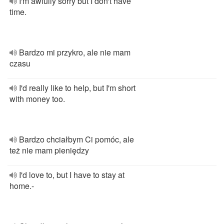
I'm awfully sorry but I don't have
time.
Bardzo mi przykro, ale nie mam
czasu
I'd really like to help, but I'm short
with money too.
Bardzo chciałbym Ci pomóc, ale
też nie mam pieniędzy
I'd love to, but I have to stay at
home.-