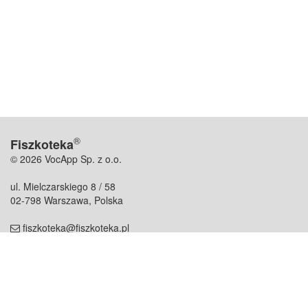
®
Fiszkoteka
© 2026 VocApp Sp. z o.o.
ul. Mielczarskiego 8 / 58
02-798 Warszawa, Polska
fiszkoteka@fiszkoteka.pl
NIP: 951 245 79 19
REGON: 369 727 696