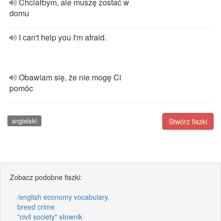
Chciałbym, ale muszę zostać w
domu
I can't help you I'm afraid.
Obawiam się, że nie mogę Ci
pomóc
angielski
Stwórz fiszki
Zobacz podobne fiszki:
/english economy vocabulary.
breed crime
"civil society" słownik