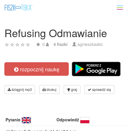
Toggl
naviga
Refusing Odmawianie
0
4 fiszki
agnieszkaabc
rozpocznij naukę
ściągnij mp3
drukuj
graj
sprawdź się
Pytanie
Odpowiedź