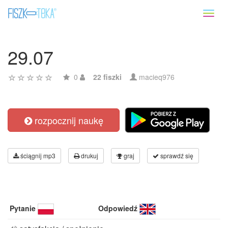
Toggl
naviga
29.07
0
22 fiszki
macieq976
rozpocznij naukę
ściągnij mp3
drukuj
graj
sprawdź się
Pytanie
Odpowiedź