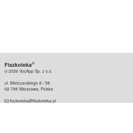
®
Fiszkoteka
© 2026 VocApp Sp. z o.o.
ul. Mielczarskiego 8 / 58
02-798 Warszawa, Polska
fiszkoteka@fiszkoteka.pl
NIP: 951 245 79 19
REGON: 369 727 696