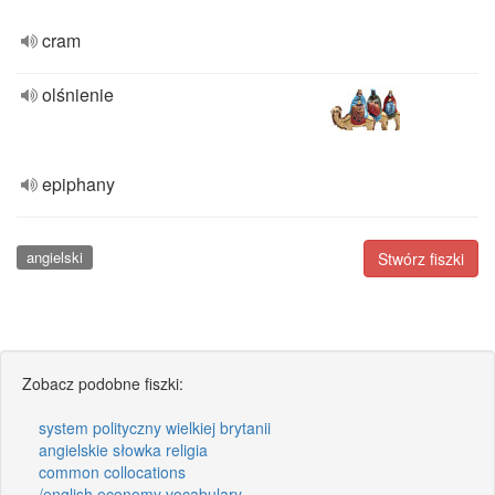
cram
olśnienie
epiphany
angielski
Stwórz fiszki
Zobacz podobne fiszki:
system polityczny wielkiej brytanii
angielskie słowka religia
common collocations
/english economy vocabulary.