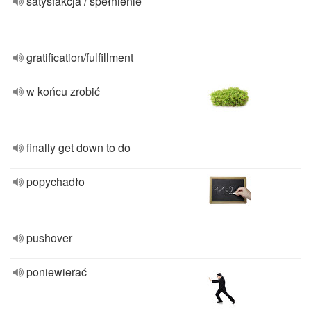
satysfakcja / spełnienie
gratification/fulfillment
w końcu zrobić
finally get down to do
popychadło
pushover
poniewierać