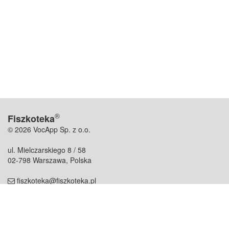
®
Fiszkoteka
© 2026 VocApp Sp. z o.o.
ul. Mielczarskiego 8 / 58
02-798 Warszawa, Polska
fiszkoteka@fiszkoteka.pl
NIP: 951 245 79 19
REGON: 369 727 696