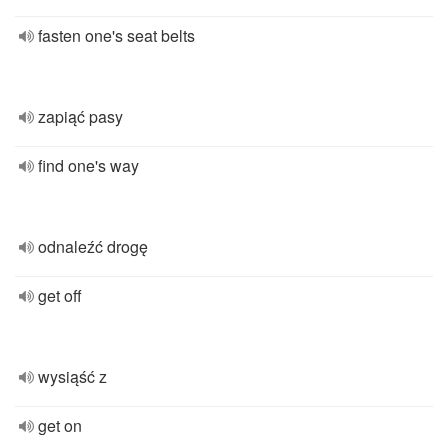
fasten one's seat belts
zapiąć pasy
find one's way
odnaleźć drogę
get off
wysiąść z
get on