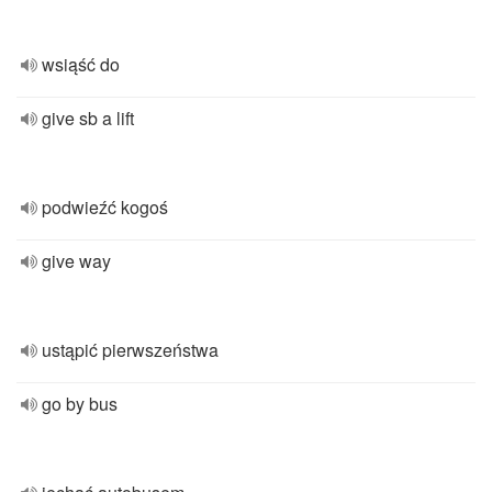
wsiąść do
give sb a lift
podwieźć kogoś
give way
ustąpić pierwszeństwa
go by bus