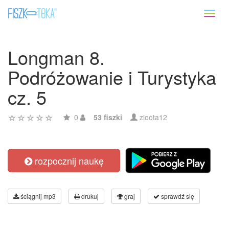
Toggl
naviga
Longman 8.
Podróżowanie i Turystyka
cz. 5
0
53 fiszki
zioota12
rozpocznij naukę
ściągnij mp3
drukuj
graj
sprawdź się