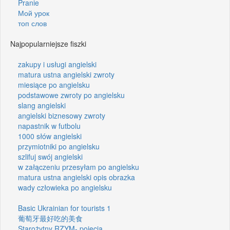
Pranie
Мой урок
топ слов
Najpopularniejsze fiszki
zakupy i usługi angielski
matura ustna angielski zwroty
miesiące po angielsku
podstawowe zwroty po angielsku
slang angielski
angielski biznesowy zwroty
napastnik w futbolu
1000 słów angielski
przymiotniki po angielsku
szlifuj swój angielski
w załączeniu przesyłam po angielsku
matura ustna angielski opis obrazka
wady człowieka po angielsku
Basic Ukrainian for tourists 1
葡萄牙最好吃的美食
Starożytny RZYM- pojęcia