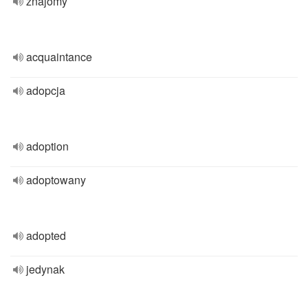
znajomy
acquaintance
adopcja
adoption
adoptowany
adopted
jedynak