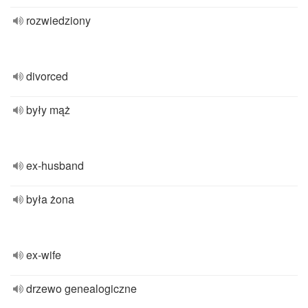
rozwiedziony
divorced
były mąż
ex-husband
była żona
ex-wife
drzewo genealogiczne