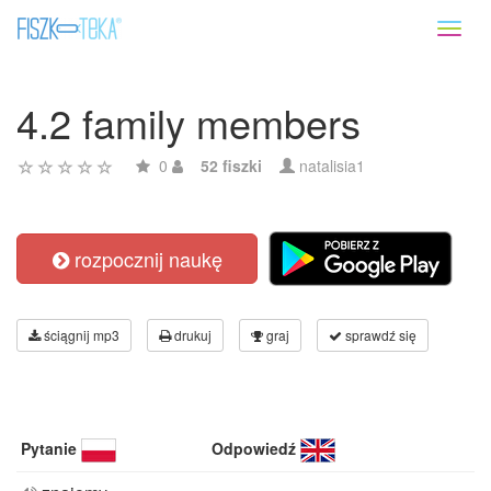
Toggl
naviga
4.2 family members
0
52 fiszki
natalisia1
rozpocznij naukę
ściągnij mp3
drukuj
graj
sprawdź się
Pytanie
Odpowiedź