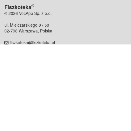
®
Fiszkoteka
© 2026 VocApp Sp. z o.o.
ul. Mielczarskiego 8 / 58
02-798 Warszawa, Polska
fiszkoteka@fiszkoteka.pl
NIP: 951 245 79 19
REGON: 369 727 696
Kontakt
O firmie
odezwij się do nas
o nas
współpraca
partnerzy