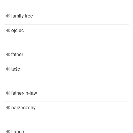
family tree
ojciec
father
teść
father-in-law
narzeczony
fiance