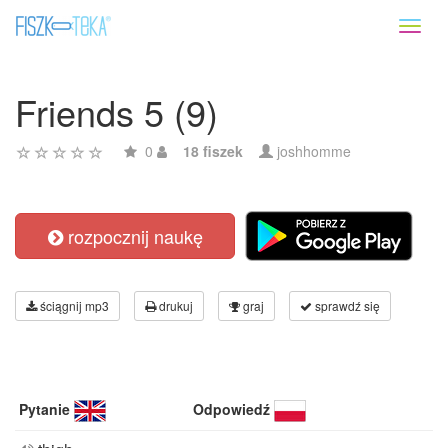
Toggl
naviga
Friends 5 (9)
0
18 fiszek
joshhomme
rozpocznij naukę
ściągnij mp3
drukuj
graj
sprawdź się
Pytanie
Odpowiedź