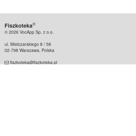
®
Fiszkoteka
© 2026 VocApp Sp. z o.o.
ul. Mielczarskiego 8 / 58
02-798 Warszawa, Polska
fiszkoteka@fiszkoteka.pl
NIP: 951 245 79 19
REGON: 369 727 696
Kontakt
O firmie