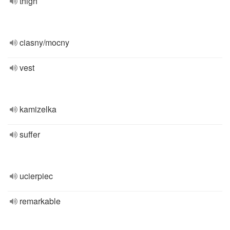
thigh
ciasny/mocny
vest
kamizelka
suffer
ucierpiec
remarkable