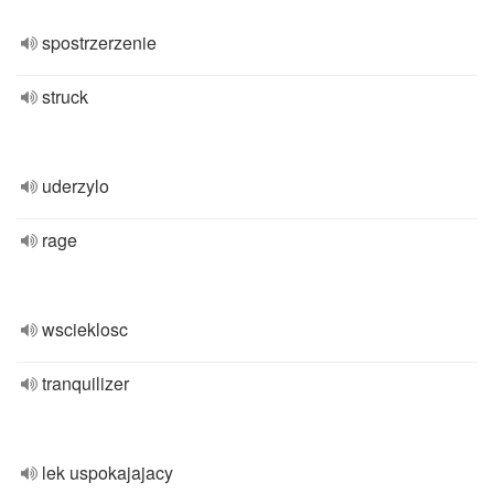
spostrzerzenie
struck
uderzylo
rage
wscieklosc
tranquilizer
lek uspokajajacy