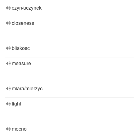
czyn/uczynek
closeness
bliskosc
measure
miara/mierzyc
tight
mocno