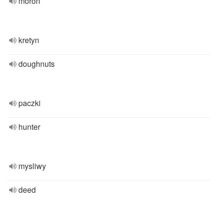
moron
kretyn
doughnuts
paczki
hunter
mysliwy
deed