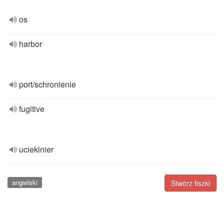
os
harbor
port/schronienie
fugitive
uciekinier
angielski
Stwórz fiszki