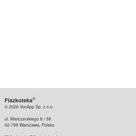
®
Fiszkoteka
© 2026 VocApp Sp. z o.o.
ul. Mielczarskiego 8 / 58
02-798 Warszawa, Polska