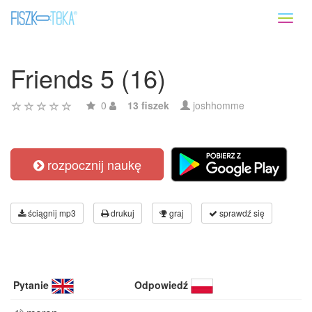
Toggl
naviga
Friends 5 (16)
0
13 fiszek
joshhomme
rozpocznij naukę
ściągnij mp3
drukuj
graj
sprawdź się
Pytanie
Odpowiedź