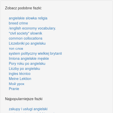
Zobacz podobne fiszki:
angielskie słowka religia
breed crime
/english economy vocabulary.
"civil society" słownik
common collocations
Liczebniki po angielsku
топ слов
system polityczny wielkiej brytanii
Imiona angielskie męskie
Pory roku po angielsku
Liczby po angielsku
ingles técnico
Meine Lektion
Мой урок
Pranie
Najpopularniejsze fiszki
zakupy i usługi angielski