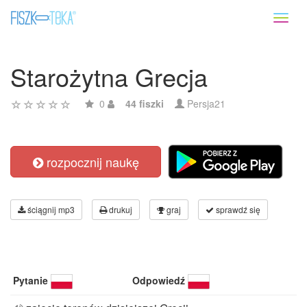
Toggl
naviga
Starożytna Grecja
0
44 fiszki
Persja21
rozpocznij naukę
ściągnij mp3
drukuj
graj
sprawdź się
Pytanie
Odpowiedź