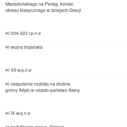
Macedońskiego na Persję, koniec
okresu klasycznego w dziejach Grecji
334-323 r.p.n.e
wojna trojańska
XII w.p.n.e
zespolenie rozbitej na drobne
gminy Attyki w miasto-państwo Ateny
IX w.p.n.e
kodyfikacja prawa- Drakon