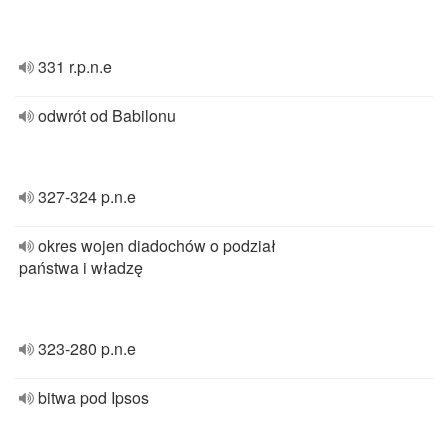
331 r.p.n.e
odwrót od Babilonu
327-324 p.n.e
okres wojen diadochów o podział
państwa i władzę
323-280 p.n.e
bitwa pod Ipsos