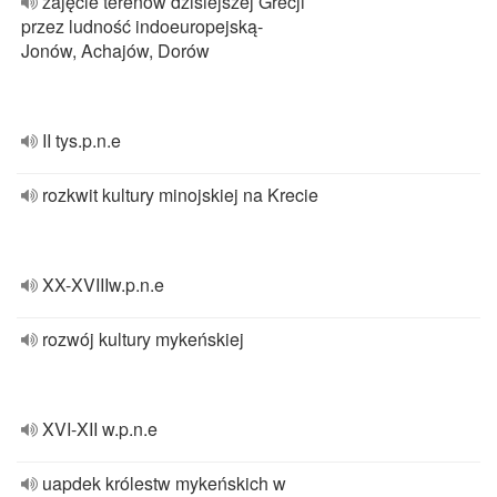
zajęcie terenów dzisiejszej Grecji
przez ludność indoeuropejską-
Jonów, Achajów, Dorów
II tys.p.n.e
rozkwit kultury minojskiej na Krecie
XX-XVIIIw.p.n.e
rozwój kultury mykeńskiej
XVI-XII w.p.n.e
uapdek królestw mykeńskich w