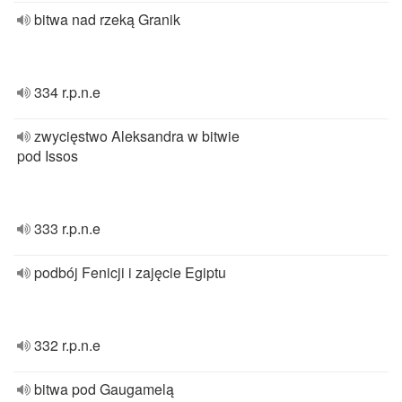
bitwa nad rzeką Granik
334 r.p.n.e
zwycięstwo Aleksandra w bitwie
pod Issos
333 r.p.n.e
podbój Fenicji i zajęcie Egiptu
332 r.p.n.e
bitwa pod Gaugamelą