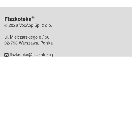
®
Fiszkoteka
© 2026 VocApp Sp. z o.o.
ul. Mielczarskiego 8 / 58
02-798 Warszawa, Polska
fiszkoteka@fiszkoteka.pl
NIP: 951 245 79 19
REGON: 369 727 696
Kontakt
O firmie
odezwij się do nas
o nas