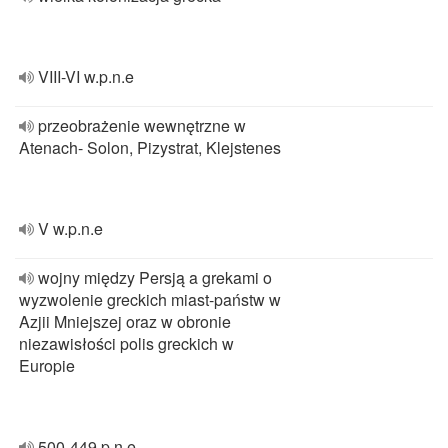
VIII-VI w.p.n.e
przeobrażenie wewnętrzne w
Atenach- Solon, Pizystrat, Klejstenes
V w.p.n.e
wojny między Persją a grekami o
wyzwolenie greckich miast-państw w
Azjii Mniejszej oraz w obronie
niezawisłości polis greckich w
Europie
500-449 p.n.e