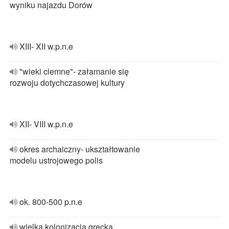
wyniku najazdu Dorów
XIII- XII w.p.n.e
"wieki ciemne"- załamanie się
rozwoju dotychczasowej kultury
XII- VIII w.p.n.e
okres archaiczny- ukształtowanie
modelu ustrojowego polis
ok. 800-500 p.n.e
wielka kolonizacja grecka