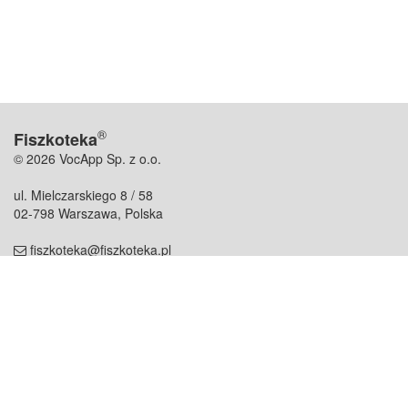
®
Fiszkoteka
© 2026 VocApp Sp. z o.o.
ul. Mielczarskiego 8 / 58
02-798 Warszawa, Polska
fiszkoteka@fiszkoteka.pl
NIP: 951 245 79 19
REGON: 369 727 696