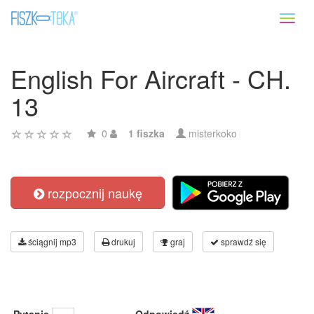
Toggl
naviga
English For Aircraft - CH.
13
0
1 fiszka
misterkoko
rozpocznij naukę
ściągnij mp3
drukuj
graj
sprawdź się