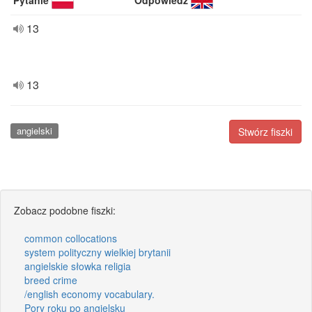
Pytanie
Odpowiedź
13
13
angielski
Stwórz fiszki
Zobacz podobne fiszki:
common collocations
system polityczny wielkiej brytanii
angielskie słowka religia
breed crime
/english economy vocabulary.
Pory roku po angielsku