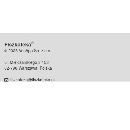
®
Fiszkoteka
© 2026 VocApp Sp. z o.o.
ul. Mielczarskiego 8 / 58
02-798 Warszawa, Polska
fiszkoteka@fiszkoteka.pl
NIP: 951 245 79 19
REGON: 369 727 696