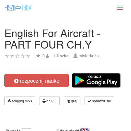
Toggl
naviga
English For Aircraft -
PART FOUR CH.Y
0
1 fiszka
misterkoko
rozpocznij naukę
ściągnij mp3
drukuj
graj
sprawdź się