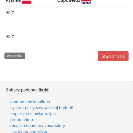
Pytanie
Odpowiedź
Y
Y
angielski
Stwórz fiszki
Zobacz podobne fiszki:
common collocations
system polityczny wielkiej brytanii
angielskie słowka religia
breed crime
/english economy vocabulary.
Liczby po angielsku