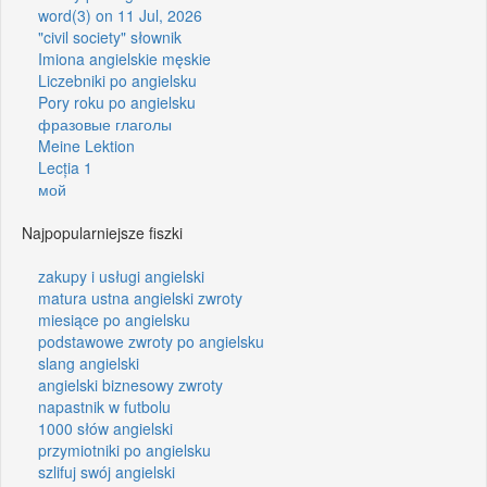
word(3) on 11 Jul, 2026
"civil society" słownik
Imiona angielskie męskie
Liczebniki po angielsku
Pory roku po angielsku
фразовые глаголы
Meine Lektion
Lecția 1
мой
Najpopularniejsze fiszki
zakupy i usługi angielski
matura ustna angielski zwroty
miesiące po angielsku
podstawowe zwroty po angielsku
slang angielski
angielski biznesowy zwroty
napastnik w futbolu
1000 słów angielski
przymiotniki po angielsku
szlifuj swój angielski