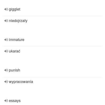
gigglet
niedojrzały
immature
ukarać
punish
wypracowania
essays