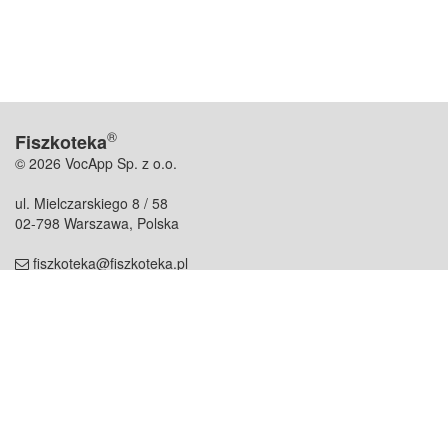
®
Fiszkoteka
© 2026 VocApp Sp. z o.o.
ul. Mielczarskiego 8 / 58
02-798 Warszawa, Polska
fiszkoteka@fiszkoteka.pl
NIP: 951 245 79 19
REGON: 369 727 696