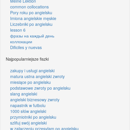
Meine Lektion
common collocations
Pory roku po angielsku
Imiona angielskie męskie
Liczebniki po angielsku
lesson 6
фразы на каждый день
коллокации
Dificiles y nuevas
Najpopularniejsze fiszki
zakupy i usługi angielski
matura ustna angielski zwroty
miesiące po angielsku
podstawowe zwroty po angielsku
slang angielski
angielski biznesowy zwroty
napastnik w futbolu
1000 słów angielski
przymiotniki po angielsku
szlifuj swój angielski
w załączeniu przesyłam po angielsku