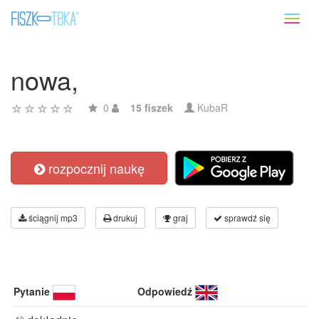
Toggl
naviga
nowa,
0
15 fiszek
KubaR
rozpocznij naukę
ściągnij mp3
drukuj
graj
sprawdź się
Pytanie
Odpowiedź