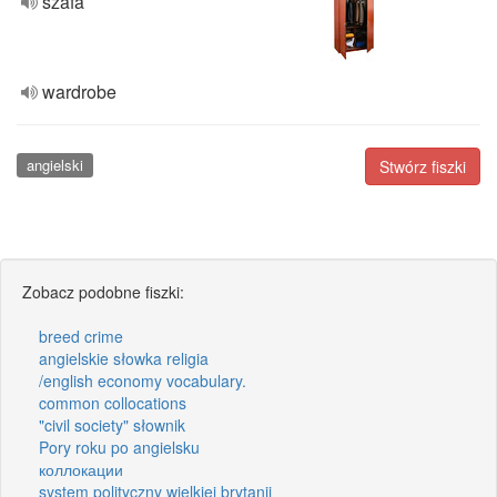
szafa
wardrobe
angielski
Stwórz fiszki
Zobacz podobne fiszki:
breed crime
angielskie słowka religia
/english economy vocabulary.
common collocations
"civil society" słownik
Pory roku po angielsku
коллокации
system polityczny wielkiej brytanii