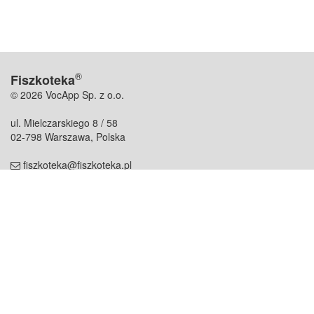
®
Fiszkoteka
© 2026 VocApp Sp. z o.o.
ul. Mielczarskiego 8 / 58
02-798 Warszawa, Polska
fiszkoteka@fiszkoteka.pl
NIP: 951 245 79 19
REGON: 369 727 696