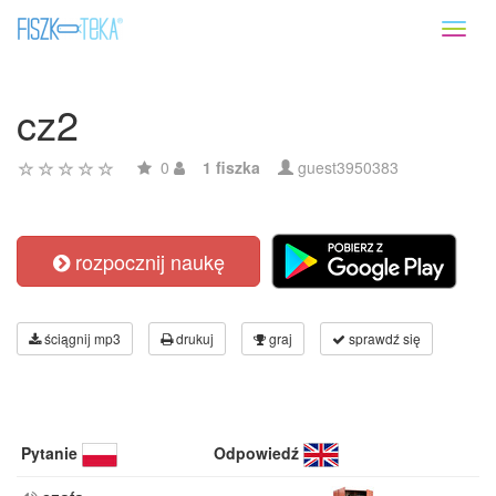
Toggl
naviga
cz2
0
1 fiszka
guest3950383
rozpocznij naukę
ściągnij mp3
drukuj
graj
sprawdź się
Pytanie
Odpowiedź