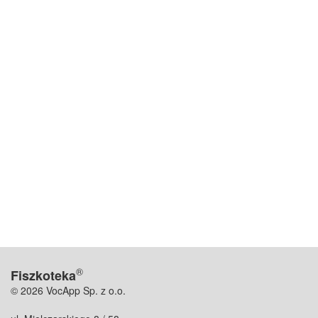
®
Fiszkoteka
© 2026 VocApp Sp. z o.o.