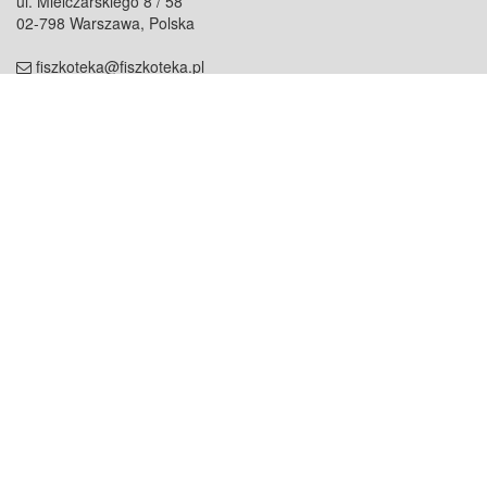
ul. Mielczarskiego 8 / 58
02-798 Warszawa, Polska
fiszkoteka@fiszkoteka.pl
NIP: 951 245 79 19
REGON: 369 727 696
Kontakt
O firmie
odezwij się do nas
o nas
współpraca
partnerzy
dla prasy
praca
staż
Oferty
blog
dla rodzin