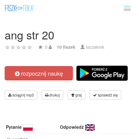
Toggl
naviga
ang str 20
0
10 fiszek
luczakmk
rozpocznij naukę
ściągnij mp3
drukuj
graj
sprawdź się
Pytanie
Odpowiedź