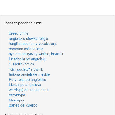
Zobacz podobne fiszki:
breed crime
angielskie słowka religia
/english economy vocabulary.
common collocations
system polityczny wielkiej brytanii
Liczebniki po angielsku
5. Melllèknevek
"civil society" słownik
Imiona angielskie męskie
Pory roku po angielsku
Liczby po angielsku
words(1) on 10 Jul, 2026
структура
Мой урок
partes del cuerpo