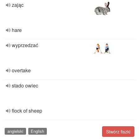
zając
hare
wyprzedzać
overtake
stado owiec
flock of sheep
angielski
English
Stwórz fiszki