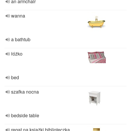
an armchair
wanna
a bathtub
łóżko
bed
szafka nocna
bedside table
regał na książki biblioteczka