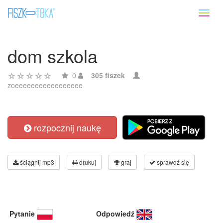
Toggl
naviga
dom szkola
0
305 fiszek
zoeeeeeeeeeeeeeeeee
rozpocznij naukę
ściągnij mp3
drukuj
graj
sprawdź się
Pytanie
Odpowiedź