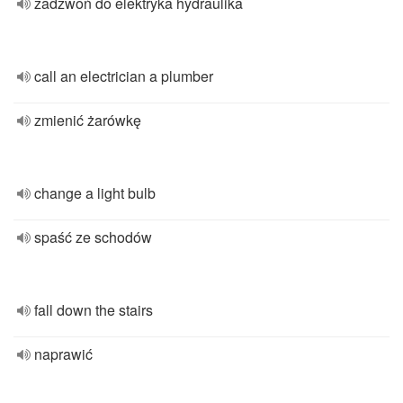
zadzwoń do elektryka hydraulika
call an electrician a plumber
zmienić żarówkę
change a light bulb
spaść ze schodów
fall down the stairs
naprawić