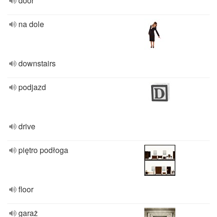
door
na dole
downstairs
podjazd
drive
piętro podłoga
floor
garaż