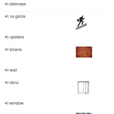
staircase
na górze
upstairs
ściana
wall
okno
window