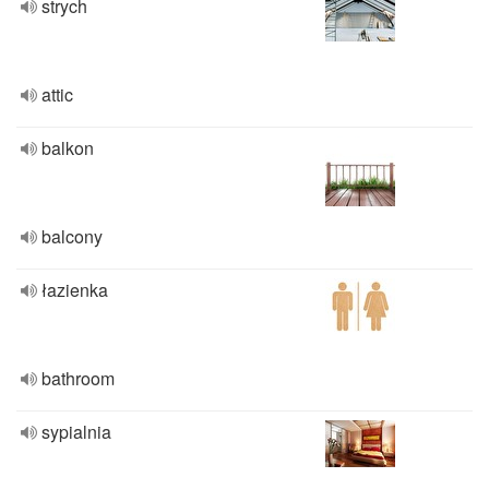
strych
attic
balkon
balcony
łazienka
bathroom
sypialnia