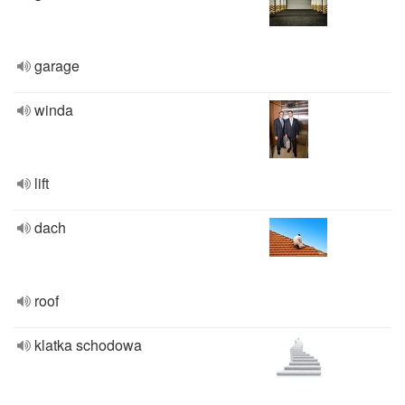
garage
winda
lift
dach
roof
klatka schodowa