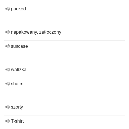
packed
napakowany, zatłoczony
suitcase
walizka
shotrs
szorty
T-shirt