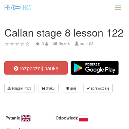
Toggl
naviga
Callan stage 8 lesson 122
0
45 fiszek
bea103
rozpocznij naukę
ściągnij mp3
drukuj
graj
sprawdź się
Pytanie
Odpowiedź