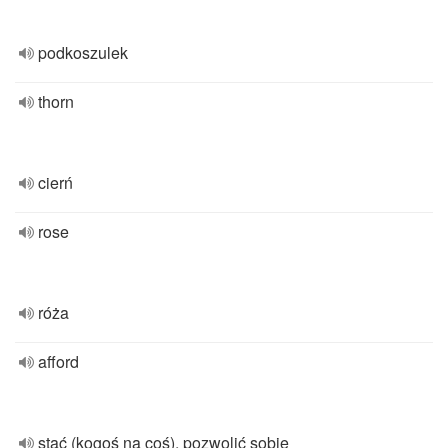
podkoszulek
thorn
cierń
rose
róża
afford
stać (kogoś na coś), pozwolić sobie