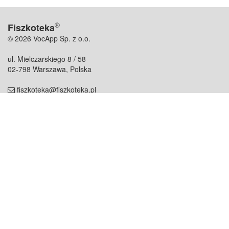
®
Fiszkoteka
© 2026 VocApp Sp. z o.o.
ul. Mielczarskiego 8 / 58
02-798 Warszawa, Polska
fiszkoteka@fiszkoteka.pl
NIP: 951 245 79 19
REGON: 369 727 696
Kontakt
O firmie
odezwij się do nas
o nas