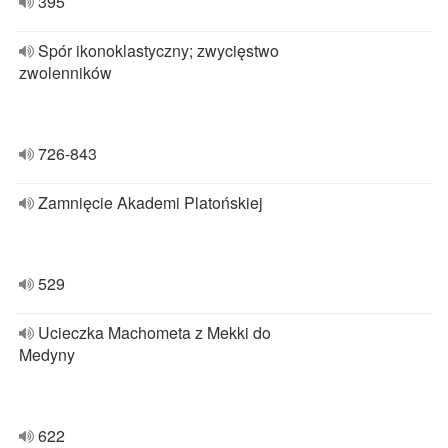
395
Spór ikonoklastyczny; zwycięstwo
zwolenników
726-843
Zamnięcie Akademi Platońskiej
529
Ucieczka Machometa z Mekki do
Medyny
622