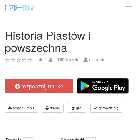
Toggl
naviga
Historia Piastów i
powszechna
0
180 fiszek
milenak
rozpocznij naukę
ściągnij mp3
drukuj
graj
sprawdź się