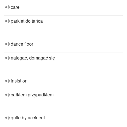
care
parkiet do tańca
dance floor
nalegac, domagać się
insist on
całkiem przypadkiem
quite by accident