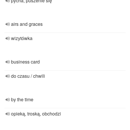
pycha, puszenie się
airs and graces
wizytówka
business card
do czasu / chwili
by the time
opieką, troską, obchodzi