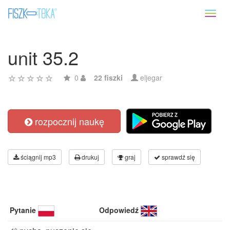
Toggl
naviga
unit 35.2
0
22 fiszki
eljegar
rozpocznij naukę
ściągnij mp3
drukuj
graj
sprawdź się
Pytanie
Odpowiedź