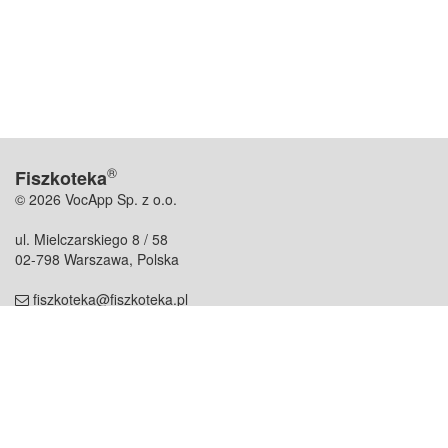
®
Fiszkoteka
© 2026 VocApp Sp. z o.o.
ul. Mielczarskiego 8 / 58
02-798 Warszawa, Polska
fiszkoteka@fiszkoteka.pl
NIP: 951 245 79 19
REGON: 369 727 696