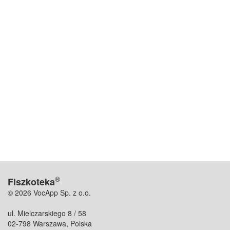
®
Fiszkoteka
© 2026 VocApp Sp. z o.o.
ul. Mielczarskiego 8 / 58
02-798 Warszawa, Polska