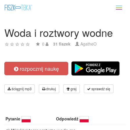
Toggl
naviga
Woda i roztwory wodne
0
31 fiszek
AgatheO
rozpocznij naukę
ściągnij mp3
drukuj
graj
sprawdź się
Pytanie
Odpowiedź