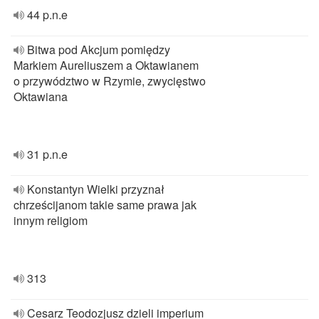
44 p.n.e
Bitwa pod Akcjum pomiędzy
Markiem Aureliuszem a Oktawianem
o przywództwo w Rzymie, zwycięstwo
Oktawiana
31 p.n.e
Konstantyn Wielki przyznał
chrześcijanom takie same prawa jak
innym religiom
313
Cesarz Teodozjusz dzieli imperium