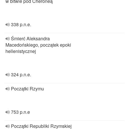
w bitwie pod Cheroneą
338 p.n.e.
Śmierć Aleksandra
Macedońskiego, początek epoki
hellenistycznej
324 p.n.e.
Początki Rzymu
753 p.n.e
Początki Republiki Rzymskiej