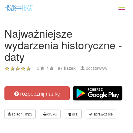
Toggl
naviga
Najważniejsze
wydarzenia historyczne -
daty
5
1
87 fiszek
pocztawww
rozpocznij naukę
ściągnij mp3
drukuj
graj
sprawdź się