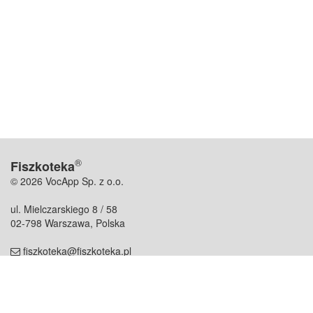
®
Fiszkoteka
© 2026 VocApp Sp. z o.o.
ul. Mielczarskiego 8 / 58
02-798 Warszawa, Polska
fiszkoteka@fiszkoteka.pl
NIP: 951 245 79 19
REGON: 369 727 696