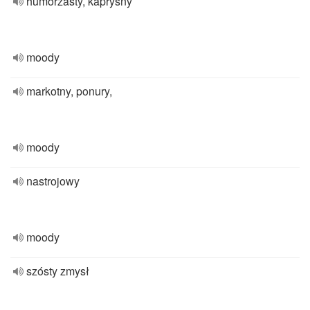
humorzasty, kapryśny
moody
markotny, ponury,
moody
nastrojowy
moody
szósty zmysł