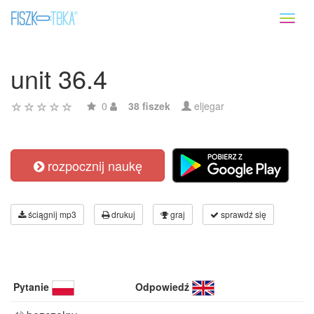
Toggl
naviga
unit 36.4
0
38 fiszek
eljegar
rozpocznij naukę
ściągnij mp3
drukuj
graj
sprawdź się
Pytanie
Odpowiedź