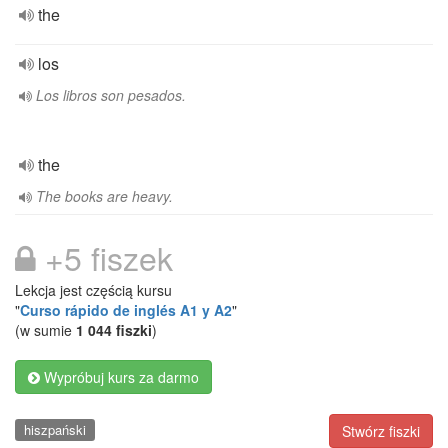
the
los
Los libros son pesados.
the
The books are heavy.
+5 fiszek
Lekcja jest częścią kursu
"
Curso rápido de inglés A1 y A2
"
(w sumie
1 044 fiszki
)
Wypróbuj kurs za darmo
hiszpański
Stwórz fiszki