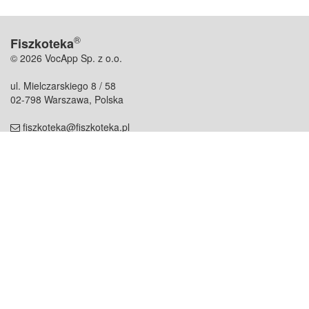
®
Fiszkoteka
© 2026 VocApp Sp. z o.o.
ul. Mielczarskiego 8 / 58
02-798 Warszawa, Polska
fiszkoteka@fiszkoteka.pl
NIP: 951 245 79 19
REGON: 369 727 696
Kontakt
O firmie
odezwij się do nas
o nas