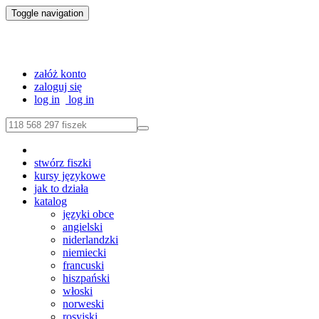
Toggle navigation
załóż konto
zaloguj się
log in
log in
stwórz fiszki
kursy językowe
jak to działa
katalog
języki obce
angielski
niderlandzki
niemiecki
francuski
hiszpański
włoski
norweski
rosyjski