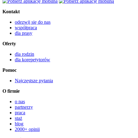
Kontakt
odezwij się do nas
współpraca
dla prasy
Oferty
dla rodzin
dla korepetytorów
Pomoc
Najczęstsze pytania
O firmie
o nas
partnerzy
praca
staż
blog
2000+ opinii