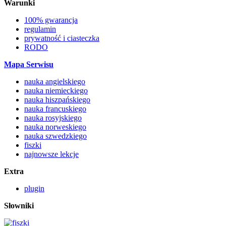
Warunki
100% gwarancja
regulamin
prywatność i ciasteczka
RODO
Mapa Serwisu
nauka angielskiego
nauka niemieckiego
nauka hiszpańskiego
nauka francuskiego
nauka rosyjskiego
nauka norweskiego
nauka szwedzkiego
fiszki
najnowsze lekcje
Extra
plugin
Słowniki