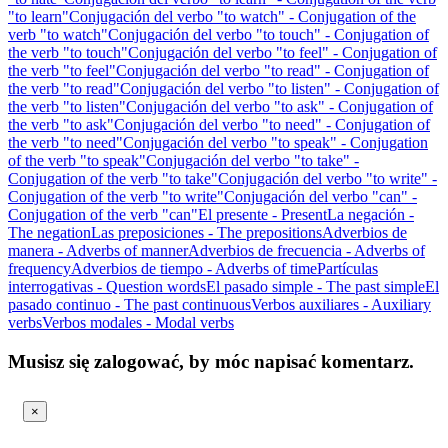
"to learn"
Conjugación del verbo "to watch" - Conjugation of the
verb "to watch"
Conjugación del verbo "to touch" - Conjugation of
the verb "to touch"
Conjugación del verbo "to feel" - Conjugation of
the verb "to feel"
Conjugación del verbo "to read" - Conjugation of
the verb "to read"
Conjugación del verbo "to listen" - Conjugation of
the verb "to listen"
Conjugación del verbo "to ask" - Conjugation of
the verb "to ask"
Conjugación del verbo "to need" - Conjugation of
the verb "to need"
Conjugación del verbo "to speak" - Conjugation
of the verb "to speak"
Conjugación del verbo "to take" -
Conjugation of the verb "to take"
Conjugación del verbo "to write" -
Conjugation of the verb "to write"
Conjugación del verbo "can" -
Conjugation of the verb "can"
El presente - Present
La negación -
The negation
Las preposiciones - The prepositions
Adverbios de
manera - Adverbs of manner
Adverbios de frecuencia - Adverbs of
frequency
Adverbios de tiempo - Adverbs of time
Partículas
interrogativas - Question words
El pasado simple - The past simple
El
pasado continuo - The past continuous
Verbos auxiliares - Auxiliary
verbs
Verbos modales - Modal verbs
Musisz się zalogować, by móc napisać komentarz.
×