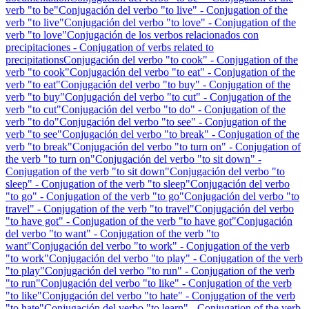
verb "to be"
Conjugación del verbo "to live" - Conjugation of the
verb "to live"
Conjugación del verbo "to love" - Conjugation of the
verb "to love"
Conjugación de los verbos relacionados con
precipitaciones - Conjugation of verbs related to
precipitations
Conjugación del verbo "to cook" - Conjugation of the
verb "to cook"
Conjugación del verbo "to eat" - Conjugation of the
verb "to eat"
Conjugación del verbo "to buy" - Conjugation of the
verb "to buy"
Conjugación del verbo "to cut" - Conjugation of the
verb "to cut"
Conjugación del verbo "to do" - Conjugation of the
verb "to do"
Conjugación del verbo "to see" - Conjugation of the
verb "to see"
Conjugación del verbo "to break" - Conjugation of the
verb "to break"
Conjugación del verbo "to turn on" - Conjugation of
the verb "to turn on"
Conjugación del verbo "to sit down" -
Conjugation of the verb "to sit down"
Conjugación del verbo "to
sleep" - Conjugation of the verb "to sleep"
Conjugación del verbo
"to go" - Conjugation of the verb "to go"
Conjugación del verbo "to
travel" - Conjugation of the verb "to travel"
Conjugación del verbo
"to have got" - Conjugation of the verb "to have got"
Conjugación
del verbo "to want" - Conjugation of the verb "to
want"
Conjugación del verbo "to work" - Conjugation of the verb
"to work"
Conjugación del verbo "to play" - Conjugation of the verb
"to play"
Conjugación del verbo "to run" - Conjugation of the verb
"to run"
Conjugación del verbo "to like" - Conjugation of the verb
"to like"
Conjugación del verbo "to hate" - Conjugation of the verb
"to hate"
Conjugación del verbo "to learn" - Conjugation of the verb