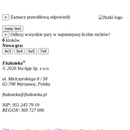
Zaznacz prawidłową odpowiedź
×
nowy test
Odkryj wszystkie pary w najmniejszej liczbie ruchów!
×
0
kroków
Nowa gra:
4x3
5x4
6x5
7x6
®
Fiszkoteka
© 2026 VocApp Sp. z o.o.
ul. Mielczarskiego 8 / 58
02-798 Warszawa, Polska
fiszkoteka@fiszkoteka.pl
NIP: 951 245 79 19
REGON: 369 727 696