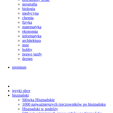
geografia
biologia
medycyna
chemia
fizyka
matematyka
ekonomia
informatyka
architektura
inne
hobby
prawo jazdy
design
premium
języki obce
hiszpański
Słówka Hiszpańskie
1000 najważniejszych rzeczowników po hiszpańsku
Hiszpański w podróży