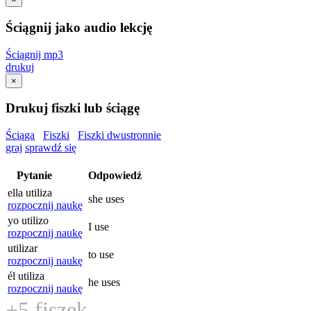
Ściągnij jako audio lekcję
Ściągnij mp3
drukuj
×
Drukuj fiszki lub ściągę
Ściąga
Fiszki
Fiszki dwustronnie
graj
sprawdź się
Pytanie
Odpowiedź
ella utiliza
she uses
rozpocznij naukę
yo utilizo
I use
rozpocznij naukę
utilizar
to use
rozpocznij naukę
él utiliza
he uses
rozpocznij naukę
+5 fiszek