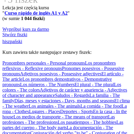
Lekcja jest częścią kursu
"
Curso rápido de inglés A1 y A2
"
(w sumie
1 044 fiszki
)
Wypróbuj kurs za darmo
Stwórz fiszki
hiszpański
Kurs zawiera także następujące zestawy fiszek:
Pronombres personales - Personal pronouns
Los pronombres
reflexivos - Reflexive pronouns
Pronomes posesivos - Possessive
pronouns
Adjetivos posesivos - Possessive adjectives
El artículo -
The article
Los pronombres demostrativos - Demonstrative
pronouns
Los números - The Numbers
El plural - The plural
Los
colores - The colors
Adjetivos de carácter y apariencia - Adjectives
of character and appearance
Saludos - Regards
La familia - The
family
Días, meses y estaciones - Days, months and seasons
El clima
- The weather
Los animales - The animals
La comida - The food
La
ropa - Clothes
Lugares - Places
Deportes - Sports
En la casa - In the
house
Los medios de transporte - The means of transport
Las
profesiones - The professions
Los pasatiempos - The hobbies
Las
partes del cuerpo - The body parts
La documentación - The
documentation
Conjugación del verbo "to be" - Conjugation of the