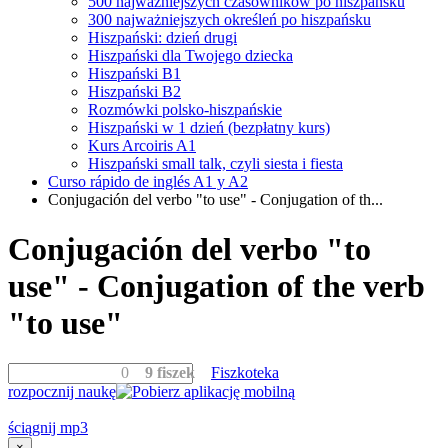
500 najważniejszych czasowników po hiszpańsku
300 najważniejszych określeń po hiszpańsku
Hiszpański: dzień drugi
Hiszpański dla Twojego dziecka
Hiszpański B1
Hiszpański B2
Rozmówki polsko-hiszpańskie
Hiszpański w 1 dzień (bezpłatny kurs)
Kurs Arcoiris A1
Hiszpański small talk, czyli siesta i fiesta
Curso rápido de inglés A1 y A2
Conjugación del verbo "to use" - Conjugation of th...
Conjugación del verbo "to
use" - Conjugation of the verb
"to use"
0
9 fiszek
Fiszkoteka
rozpocznij naukę
ściągnij mp3
×