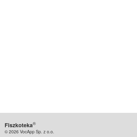
®
Fiszkoteka
© 2026 VocApp Sp. z o.o.