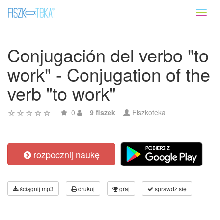
Toggl
naviga
Conjugación del verbo "to
work" - Conjugation of the
verb "to work"
0
9 fiszek
Fiszkoteka
rozpocznij naukę
ściągnij mp3
drukuj
graj
sprawdź się