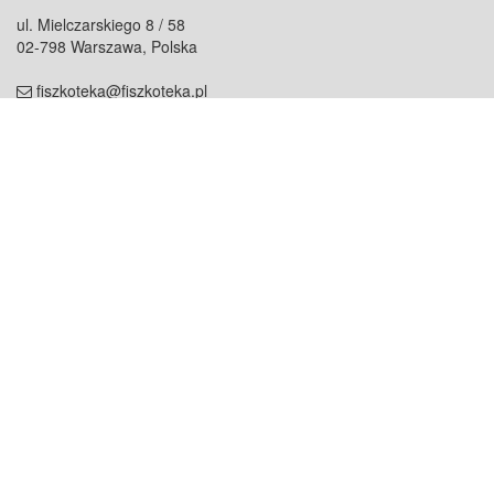
ul. Mielczarskiego 8 / 58
02-798 Warszawa, Polska
fiszkoteka@fiszkoteka.pl
NIP: 951 245 79 19
REGON: 369 727 696
Kontakt
O firmie
odezwij się do nas
o nas
współpraca
partnerzy
dla prasy
praca
staż
Oferty