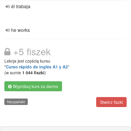
él trabaja
he works
+5 fiszek
Lekcja jest częścią kursu
"
Curso rápido de inglés A1 y A2
"
(w sumie
1 044 fiszki
)
Wypróbuj kurs za darmo
hiszpański
Stwórz fiszki