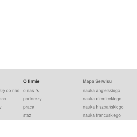
t
O firmie
Mapa Serwisu
się do nas
o nas
nauka angielskiego
aca
partnerzy
nauka niemieckiego
y
praca
nauka hiszpańskiego
staż
nauka francuskiego
blog
nauka rosyjskiego
in
2000+ opinii
nauka norweskiego
petytorów