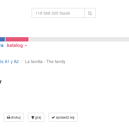
ła
katalog
és A1 y A2
La familia - The family
y
drukuj
graj
sprawdź się