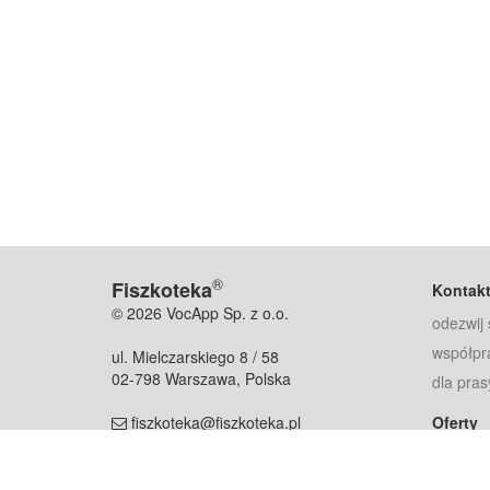
®
Fiszkoteka
Kontak
© 2026 VocApp Sp. z o.o.
odezwij 
współpr
ul. Mielczarskiego 8 / 58
02-798 Warszawa, Polska
dla pras
fiszkoteka@fiszkoteka.pl
Oferty
dla rodz
NIP: 951 245 79 19
dla kore
REGON: 369 727 696