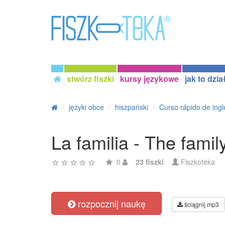
stwórz fiszki
kursy językowe
jak to dzia
języki obce
hiszpański
Curso rápido de ingl
La familia - The famil
0
23 fiszki
Fiszkoteka
rozpocznij naukę
ściągnij mp3