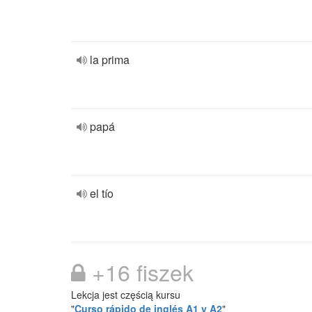
la prima
papá
el tío
+16 fiszek
Lekcja jest częścią kursu
"
Curso rápido de inglés A1 y A2
"