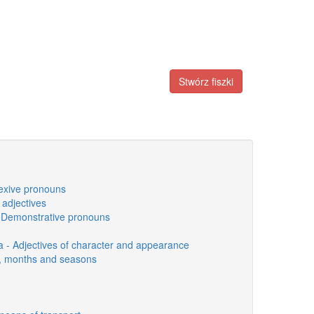
Stwórz fiszki
lexive pronouns
 adjectives
 Demonstrative pronouns
ia - Adjectives of character and appearance
s, months and seasons