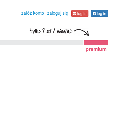
załóż konto
zaloguj się
log in
log in
premium