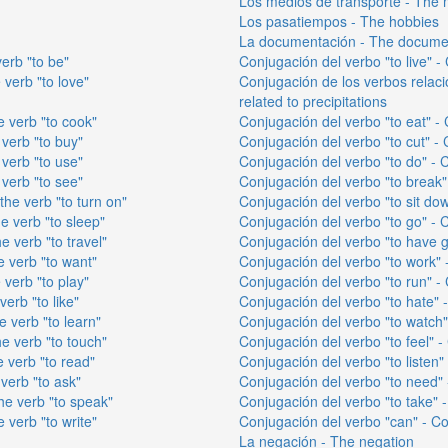
Los medios de transporte - The 
Los pasatiempos - The hobbies
La documentación - The docume
verb "to be"
Conjugación del verbo "to live" - 
 verb "to love"
Conjugación de los verbos relaci
related to precipitations
e verb "to cook"
Conjugación del verbo "to eat" - 
 verb "to buy"
Conjugación del verbo "to cut" - 
 verb "to use"
Conjugación del verbo "to do" - C
 verb "to see"
Conjugación del verbo "to break" 
the verb "to turn on"
Conjugación del verbo "to sit dow
e verb "to sleep"
Conjugación del verbo "to go" - C
e verb "to travel"
Conjugación del verbo "to have go
e verb "to want"
Conjugación del verbo "to work" -
 verb "to play"
Conjugación del verbo "to run" - 
verb "to like"
Conjugación del verbo "to hate" -
e verb "to learn"
Conjugación del verbo "to watch" 
he verb "to touch"
Conjugación del verbo "to feel" - 
e verb "to read"
Conjugación del verbo "to listen" 
verb "to ask"
Conjugación del verbo "to need" 
he verb "to speak"
Conjugación del verbo "to take" -
 verb "to write"
Conjugación del verbo "can" - Co
La negación - The negation