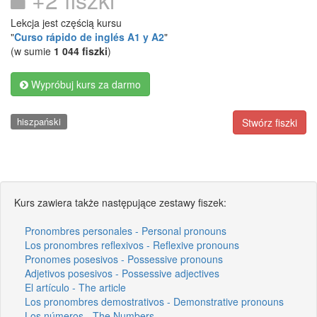
Lekcja jest częścią kursu
"
Curso rápido de inglés A1 y A2
"
(w sumie
1 044 fiszki
)
Wypróbuj kurs za darmo
hiszpański
Stwórz fiszki
Kurs zawiera także następujące zestawy fiszek:
Pronombres personales - Personal pronouns
Los pronombres reflexivos - Reflexive pronouns
Pronomes posesivos - Possessive pronouns
Adjetivos posesivos - Possessive adjectives
El artículo - The article
Los pronombres demostrativos - Demonstrative pronouns
Los números - The Numbers