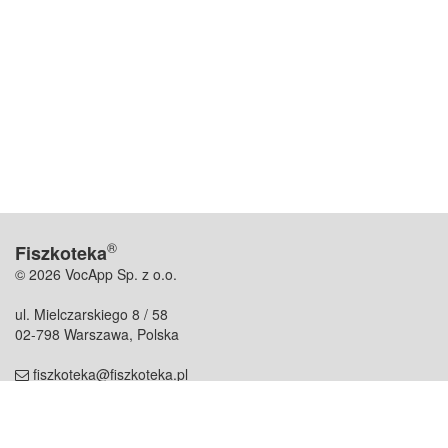
®
Fiszkoteka
© 2026 VocApp Sp. z o.o.
ul. Mielczarskiego 8 / 58
02-798 Warszawa, Polska
fiszkoteka@fiszkoteka.pl
NIP: 951 245 79 19
REGON: 369 727 696