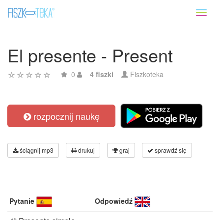
Toggl
naviga
El presente - Present
0
4 fiszki
Fiszkoteka
rozpocznij naukę
ściągnij mp3
drukuj
graj
sprawdź się
Pytanie
Odpowiedź