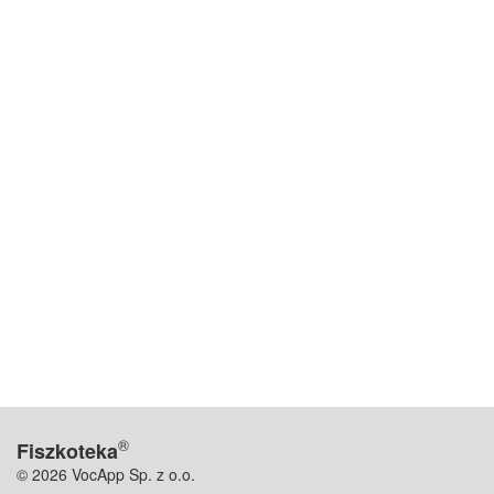
®
Fiszkoteka
© 2026 VocApp Sp. z o.o.