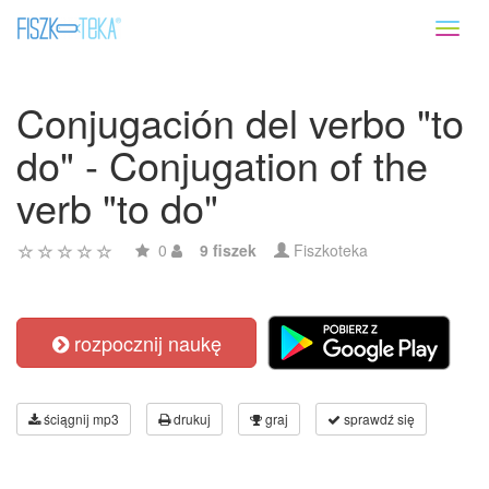
Toggl
naviga
Conjugación del verbo "to
do" - Conjugation of the
verb "to do"
0
9 fiszek
Fiszkoteka
rozpocznij naukę
ściągnij mp3
drukuj
graj
sprawdź się