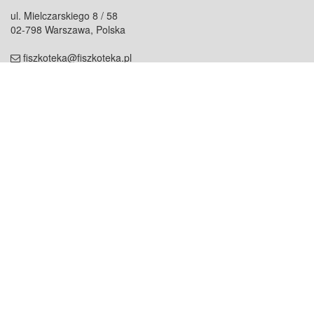
ul. Mielczarskiego 8 / 58
02-798 Warszawa, Polska
fiszkoteka@fiszkoteka.pl
NIP: 951 245 79 19
REGON: 369 727 696
Kontakt
O firmie
odezwij się do nas
o nas
współpraca
partnerzy
dla prasy
praca
staż
Oferty