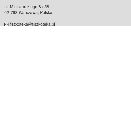
ul. Mielczarskiego 8 / 58
02-798 Warszawa, Polska
fiszkoteka@fiszkoteka.pl
NIP: 951 245 79 19
REGON: 369 727 696
Kontakt
O firmie
odezwij się do nas
o nas
współpraca
partnerzy
dla prasy
praca
staż
Oferty