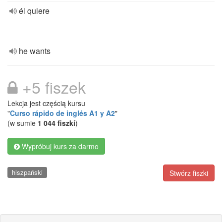
él quiere
he wants
+5 fiszek
Lekcja jest częścią kursu
"
Curso rápido de inglés A1 y A2
"
(w sumie
1 044 fiszki
)
Wypróbuj kurs za darmo
hiszpański
Stwórz fiszki