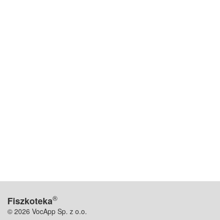
®
Fiszkoteka
© 2026 VocApp Sp. z o.o.