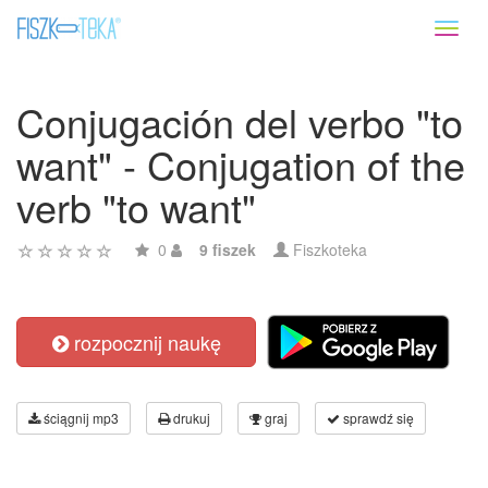
Toggl
naviga
Conjugación del verbo "to
want" - Conjugation of the
verb "to want"
0
9 fiszek
Fiszkoteka
rozpocznij naukę
ściągnij mp3
drukuj
graj
sprawdź się