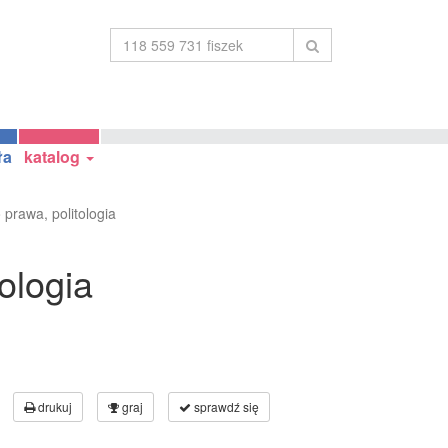
ła
katalog
prawa, politologia
ologia
drukuj
graj
sprawdź się