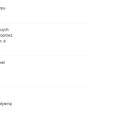
ypu
ących
Poprzez
, a
owi
atywną