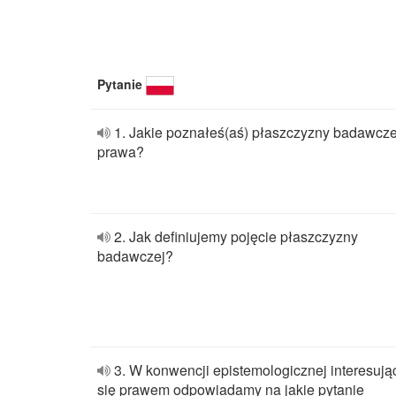
Pytanie
1. Jakie poznałeś(aś) płaszczyzny badawcz
prawa?
2. Jak definiujemy pojęcie płaszczyzny
badawczej?
3. W konwencji epistemologicznej interesują
się prawem odpowiadamy na jakie pytanie