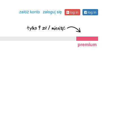
załóż konto
zaloguj się
log in
log in
premium