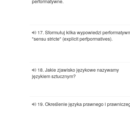
performatywne.
17. Sformułuj kilka wypowiedzi performatyw
"sensu stricte" (explicit perfpormatives).
18. Jakie zjawisko językowe nazywamy
językiem sztucznym?
19. Określenie języka prawnego i prawnicze