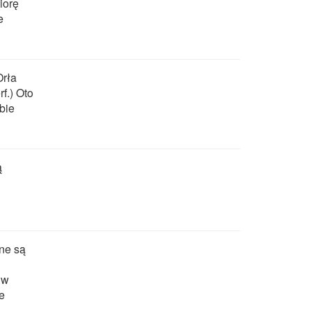
iorę
e
Orła
f.) Oto
bie
ą
ne są
 w
e