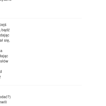
iejś
ją bądź
adając
ał się,
ia
dając
 słów
ad
z
podać?)
hwili