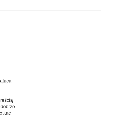
ająca
reścią
y dobrze
otkać