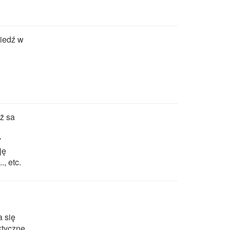
iedź w
ż sa
y
ję
., etc.
a się
ktyczne