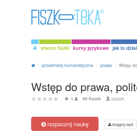
stwórz fiszki
kursy językowe
jak to dzia
przedmioty humanistyczne
prawo
Wstęp do 
Wstęp do prawa, polit
0
68 fiszek
qqqlak
rozpocznij naukę
ściągnij mp3