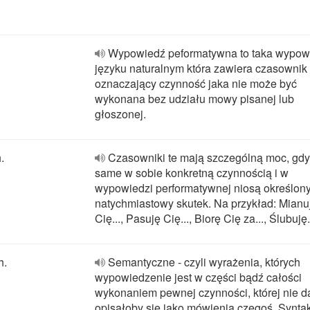
Wypowiedź peformatywna to taka wypow
języku naturalnym która zawiera czasownik
oznaczający czynność jaka nie może być
wykonana bez udziału mowy pisanej lub
głoszonej.
.
Czasowniki te mają szczególną moc, gdy
same w sobie konkretną czynnością i w
wypowiedzi performatywnej niosą określon
natychmiastowy skutek. Na przykład: Mianu
Cię..., Pasuję Cię..., Biorę Cię za..., Ślubuję..
h.
Semantyczne - czyli wyrażenia, których
wypowiedzenie jest w części bądź całości
wykonaniem pewnej czynności, której nie d
opisałoby się jako mówienia czegoś. Synta