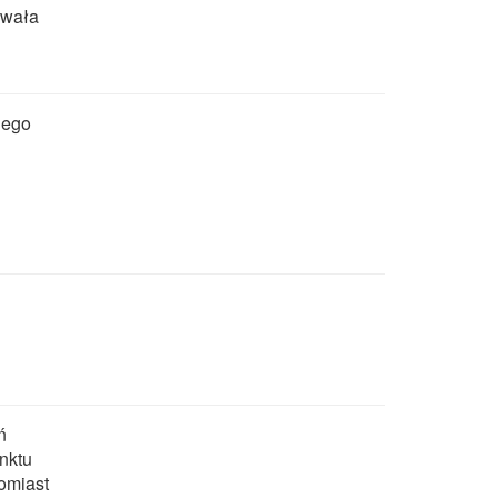
owała
jego
ń
nktu
omiast