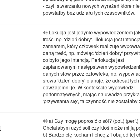
- czyli stwarzaniu nowych wyrażeń które nie
powstałby bez udziału tych czasowników.
Lokucja jest jedynie wypowiedzeniem jak
treści np. 'dzień dobry'. Illokucja jest intenc
zamiarem, który człowiek realizuje wypowi
daną treść, np. mówiąc 'dzień dobry' przywit
co było jego intencją. Perlokucja jest
zaplanowanym następstwem wypowiedzen
danych słów przez człowieka, np. wypowia
słowa 'dzień dobry' planuje, że adresat tych
odwzajemni je. W kontekście wypowiedzi
performatywnych, mając na uwadze przykł
'przywitania się', ta czynność nie zostałaby 
a) Czy mogę poprosić o sól? (pot.) (perf.)
j
Chciałabym użyć soli czy ktoś może mi ją 
b) Bardzo cię kocham i chcę z Tobą od tej c