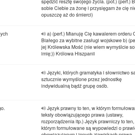
spędzić resztę swojego życia. (pot.) (perf.) B
sobie Ciebie za żonę i przysięgam że cię ni
opuszczę aż do śmierci)
nych
a) (perf.) Mianuję Cię kawalerem orderu 
Białego za wybitne zasługi wojskowe b) (per
jej Królewska Mość (nie wiem wymyślcie so
imię;)) Królowa Hiszpanii
Języki, których gramatyka i słownictwo s
sztucznie wymyślone przez jednostkę
indywidualną bądź grupę osób.
go.
Język prawny to ten, w którym formułowa
teksty obowiązującego prawa (ustawy,
rozporządzenia itp.) Język prawniczy to ten,
którym formułowane są wypowiedzi o prawi
obowiązującym i innych zjawiskach prawa.