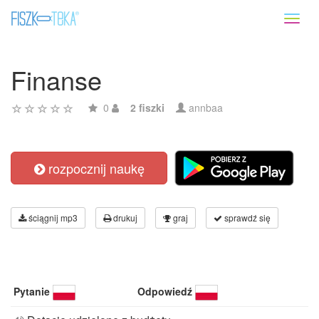
Toggl
naviga
Finanse
0
2 fiszki
annbaa
rozpocznij naukę
ściągnij mp3
drukuj
graj
sprawdź się
Pytanie
Odpowiedź