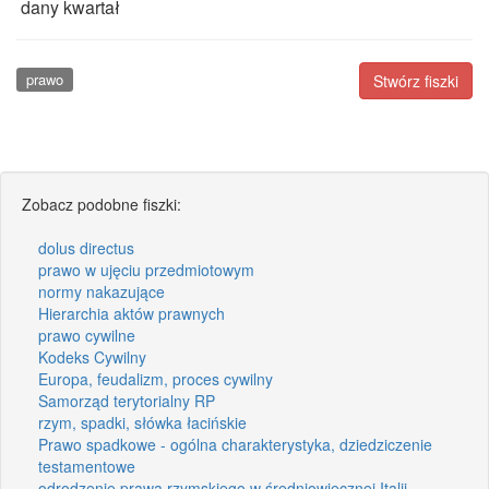
dany kwartał
prawo
Stwórz fiszki
Zobacz podobne fiszki:
dolus directus
prawo w ujęciu przedmiotowym
normy nakazujące
Hierarchia aktów prawnych
prawo cywilne
Kodeks Cywilny
Europa, feudalizm, proces cywilny
Samorząd terytorialny RP
rzym, spadki, słówka łacińskie
Prawo spadkowe - ogólna charakterystyka, dziedziczenie
testamentowe
odrodzenie prawa rzymskiego w średniowiecznej Italii