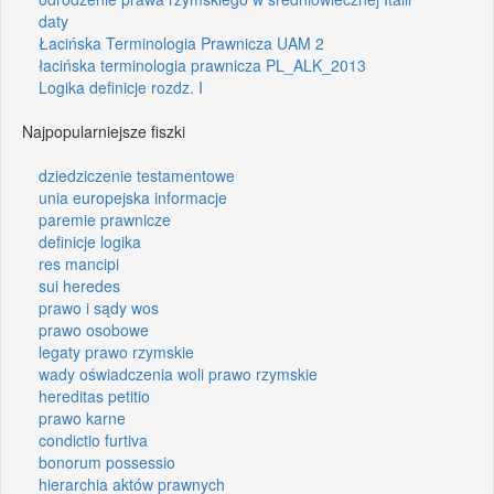
daty
Łacińska Terminologia Prawnicza UAM 2
łacińska terminologia prawnicza PL_ALK_2013
Logika definicje rozdz. I
Najpopularniejsze fiszki
dziedziczenie testamentowe
unia europejska informacje
paremie prawnicze
definicje logika
res mancipi
sui heredes
prawo i sądy wos
prawo osobowe
legaty prawo rzymskie
wady oświadczenia woli prawo rzymskie
hereditas petitio
prawo karne
condictio furtiva
bonorum possessio
hierarchia aktów prawnych