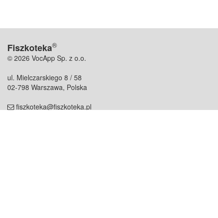
®
Fiszkoteka
© 2026 VocApp Sp. z o.o.
ul. Mielczarskiego 8 / 58
02-798 Warszawa, Polska
fiszkoteka@fiszkoteka.pl
NIP: 951 245 79 19
REGON: 369 727 696