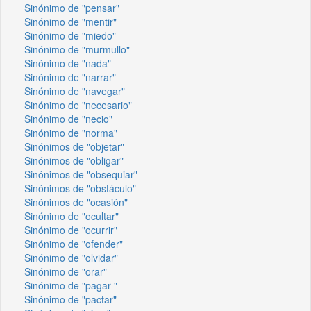
Sinónimo de "pensar"
Sinónimo de "mentir"
Sinónimo de "miedo"
Sinónimo de "murmullo"
Sinónimo de "nada"
Sinónimo de "narrar"
Sinónimo de "navegar"
Sinónimo de "necesario"
Sinónimo de "necio"
Sinónimo de "norma"
Sinónimos de "objetar"
Sinónimos de "obligar"
Sinónimos de "obsequiar"
Sinónimos de "obstáculo"
Sinónimos de "ocasión"
Sinónimo de "ocultar"
Sinónimo de "ocurrir"
Sinónimo de "ofender"
Sinónimo de "olvidar"
Sinónimo de "orar"
Sinónimo de "pagar "
Sinónimo de "pactar"