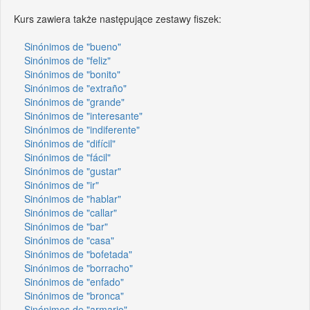
Kurs zawiera także następujące zestawy fiszek:
Sinónimos de "bueno"
Sinónimos de "feliz"
Sinónimos de "bonito"
Sinónimos de "extraño"
Sinónimos de "grande"
Sinónimos de "interesante"
Sinónimos de "indiferente"
Sinónimos de "difícil"
Sinónimos de "fácil"
Sinónimos de "gustar"
Sinónimos de "ir"
Sinónimos de "hablar"
Sinónimos de "callar"
Sinónimos de "bar"
Sinónimos de "casa"
Sinónimos de "bofetada"
Sinónimos de "borracho"
Sinónimos de "enfado"
Sinónimos de "bronca"
Sinónimos de "armario"