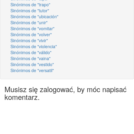
Sinónimos de "trapo"
Sinónimos de "tutor"
Sinónimos de "ubicación"
Sinónimos de "unir"
Sinónimos de "vomitar"
Sinónimos de "volver"
Sinónimos de "vivir"
Sinónimos de "violencia"
Sinónimos de "válido"
Sinónimos de "vaina"
Sinónimos de "vestido"
Sinónimos de "versatil"
Musisz się zalogować, by móc napisać
komentarz.