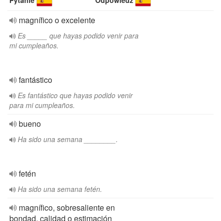
Pytanie
Odpowiedź
magnífico o excelente
Es _____ que hayas podido venir para
mi cumpleaños.
fantástico
Es fantástico que hayas podido venir
para mi cumpleaños.
bueno
Ha sido una semana ________.
fetén
Ha sido una semana fetén.
magnífico, sobresaliente en
bondad, calidad o estimación