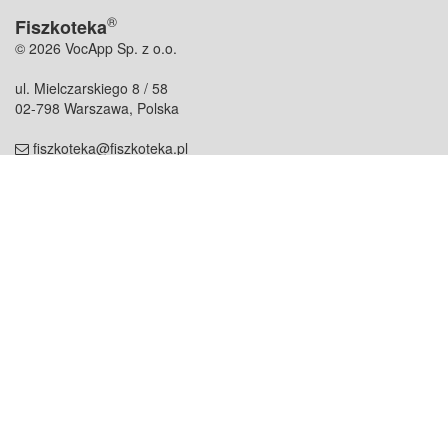
®
Fiszkoteka
© 2026 VocApp Sp. z o.o.
ul. Mielczarskiego 8 / 58
02-798 Warszawa, Polska
fiszkoteka@fiszkoteka.pl
NIP: 951 245 79 19
REGON: 369 727 696
Kontakt
O firmie
odezwij się do nas
o nas
współpraca
partnerzy