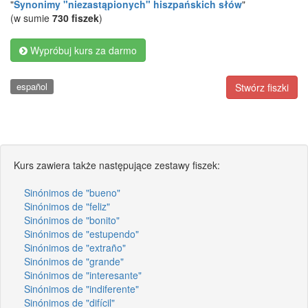
"
Synonimy "niezastąpionych" hiszpańskich słów
"
(w sumie
730 fiszek
)
Wypróbuj kurs za darmo
español
Stwórz fiszki
Kurs zawiera także następujące zestawy fiszek:
Sinónimos de "bueno"
Sinónimos de "feliz"
Sinónimos de "bonito"
Sinónimos de "estupendo"
Sinónimos de "extraño"
Sinónimos de "grande"
Sinónimos de "interesante"
Sinónimos de "indiferente"
Sinónimos de "difícil"