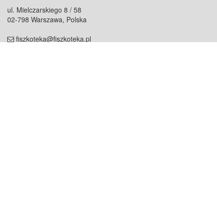
ul. Mielczarskiego 8 / 58
02-798 Warszawa, Polska
fiszkoteka@fiszkoteka.pl
NIP: 951 245 79 19
REGON: 369 727 696
Kontakt
O firmie
odezwij się do nas
o nas
współpraca
partnerzy
dla prasy
praca
staż
Oferty
blog