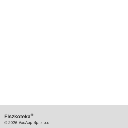
®
Fiszkoteka
© 2026 VocApp Sp. z o.o.