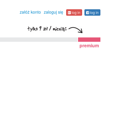
załóż konto
zaloguj się
log in
log in
premium