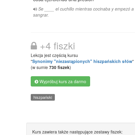
Se ____ el cuchillo mientras cocinaba y empezó a
sangrar.
+4 fiszki
Lekcja jest częścią kursu
"
Synonimy "niezastąpionych" hiszpańskich słów
"
(w sumie
730 fiszek
)
Wypróbuj kurs za darmo
hiszpański
Kurs zawiera także następujące zestawy fiszek: