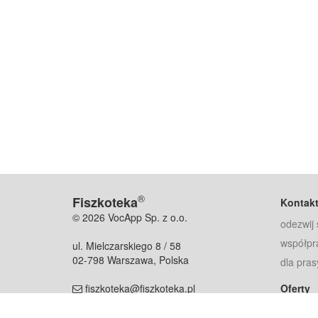
®
Fiszkoteka
Kontak
© 2026 VocApp Sp. z o.o.
odezwij 
współpr
ul. Mielczarskiego 8 / 58
02-798 Warszawa, Polska
dla pras
fiszkoteka@fiszkoteka.pl
Oferty
dla rodz
NIP: 951 245 79 19