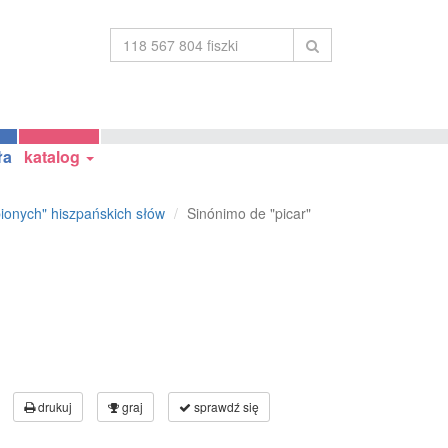
ła
katalog
ionych" hiszpańskich słów
Sinónimo de "picar"
drukuj
graj
sprawdź się