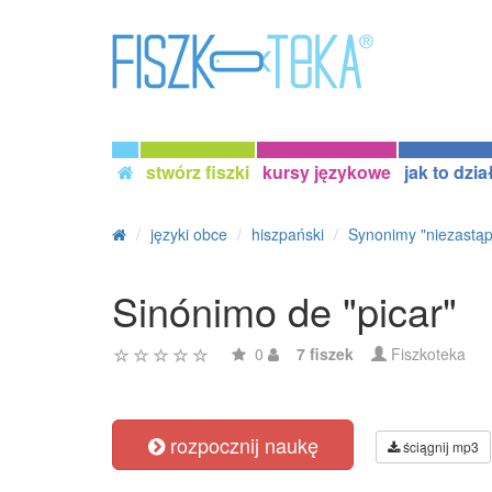
stwórz fiszki
kursy językowe
jak to dzia
języki obce
hiszpański
Synonimy "niezastąp
Sinónimo de "picar"
0
7 fiszek
Fiszkoteka
rozpocznij naukę
ściągnij mp3