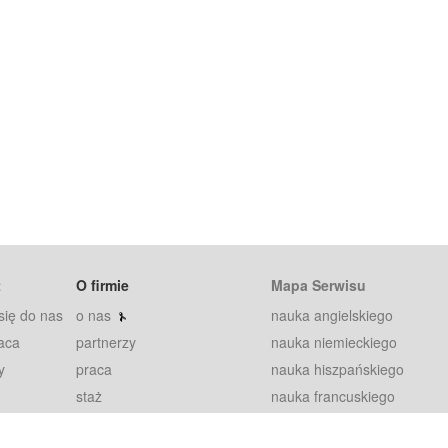
t
O firmie
Mapa Serwisu
się do nas
o nas
nauka angielskiego
aca
partnerzy
nauka niemieckiego
y
praca
nauka hiszpańskiego
staż
nauka francuskiego
blog
nauka rosyjskiego
in