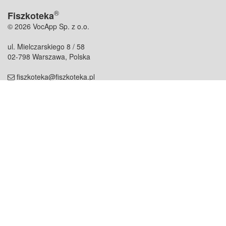
®
Fiszkoteka
© 2026 VocApp Sp. z o.o.
ul. Mielczarskiego 8 / 58
02-798 Warszawa, Polska
fiszkoteka@fiszkoteka.pl
NIP: 951 245 79 19
REGON: 369 727 696
Kontakt
O firmie
odezwij się do nas
o nas
współpraca
partnerzy