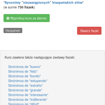
"
Synonimy "niezastąpionych" hiszpańskich słów
"
(w sumie
730 fiszek
)
Wypróbuj kurs za darmo
hiszpański
Stwórz fiszki
Kurs zawiera także następujące zestawy fiszek:
Sinónimos de "bueno"
Sinónimos de "feliz"
Sinónimos de "bonito"
Sinónimos de "estupendo"
Sinónimos de "extraño"
Sinónimos de "grande"
Sinónimos de "interesante"
Sinónimos de "indiferente"
Sinónimos de "difícil"