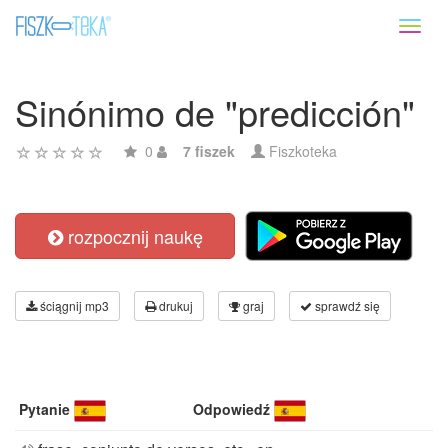
Toggl
naviga
Sinónimo de "predicción"
0
7 fiszek
Fiszkoteka
rozpocznij naukę
ściągnij mp3
drukuj
graj
sprawdź się
Pytanie
Odpowiedź