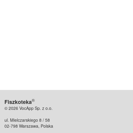
®
Fiszkoteka
© 2026 VocApp Sp. z o.o.
ul. Mielczarskiego 8 / 58
02-798 Warszawa, Polska