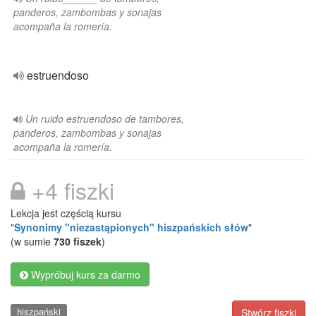
panderos, zambombas y sonajas
acompaña la romería.
estruendoso
Un ruido estruendoso de tambores,
panderos, zambombas y sonajas
acompaña la romería.
+4 fiszki
Lekcja jest częścią kursu
"
Synonimy "niezastąpionych" hiszpańskich słów
"
(w sumie
730 fiszek
)
Wypróbuj kurs za darmo
hiszpański
Stwórz fiszki