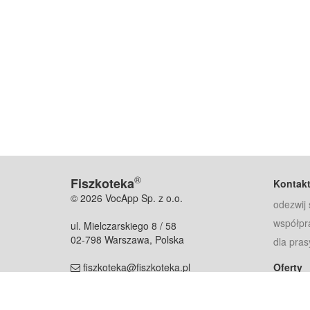
®
Fiszkoteka
Kontak
© 2026 VocApp Sp. z o.o.
odezwij 
współpr
ul. Mielczarskiego 8 / 58
02-798 Warszawa, Polska
dla pras
fiszkoteka@fiszkoteka.pl
Oferty
dla rodz
NIP: 951 245 79 19
dla kore
REGON: 369 727 696