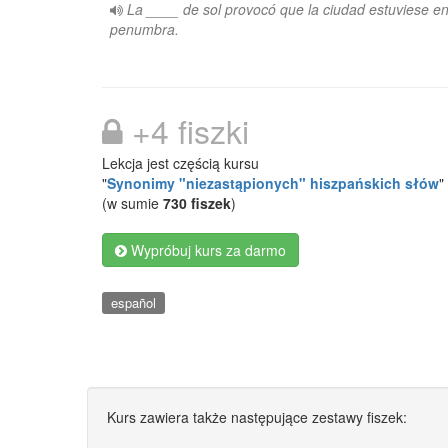
La ____ de sol provocó que la ciudad estuviese e
penumbra.
+4 fiszki
Lekcja jest częścią kursu
"
Synonimy "niezastąpionych" hiszpańskich słów
"
(w sumie
730 fiszek
)
Wypróbuj kurs za darmo
español
Kurs zawiera także następujące zestawy fiszek: