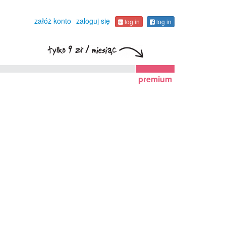
załóż konto
zaloguj się
log in
log in
premium