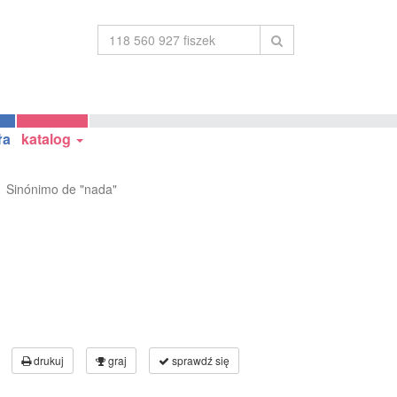
ła
katalog
Sinónimo de "nada"
drukuj
graj
sprawdź się