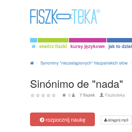
stwórz fiszki
kursy językowe
jak to dzia
Synonimy "niezastąpionych" hiszpańskich słów
Sinónimo de "nada"
0
7 fiszek
Fiszkoteka
rozpocznij naukę
ściągnij mp3