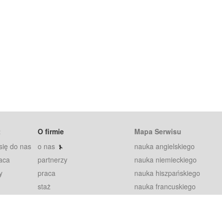
t
O firmie
Mapa Serwisu
się do nas
o nas
nauka angielskiego
aca
partnerzy
nauka niemieckiego
y
praca
nauka hiszpańskiego
staż
nauka francuskiego
blog
nauka rosyjskiego
in
2000+ opinii
nauka norweskiego
petytorów