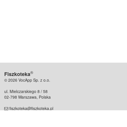
®
Fiszkoteka
© 2026 VocApp Sp. z o.o.
ul. Mielczarskiego 8 / 58
02-798 Warszawa, Polska
fiszkoteka@fiszkoteka.pl
NIP: 951 245 79 19
REGON: 369 727 696