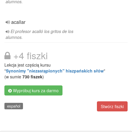
alumnos.
acallar
El profesor acalló los gritos de los
alumnos.
+4 fiszki
Lekcja jest częścią kursu
"
Synonimy "niezastąpionych" hiszpańskich słów
"
(w sumie
730 fiszek
)
Wypróbuj kurs za darmo
español
Stwórz fiszki