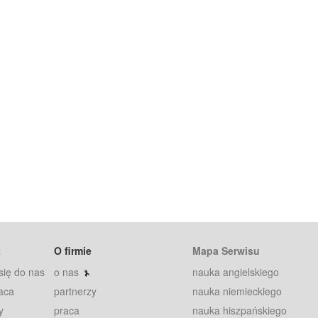
t
O firmie
Mapa Serwisu
się do nas
o nas
nauka angielskiego
aca
partnerzy
nauka niemieckiego
y
praca
nauka hiszpańskiego