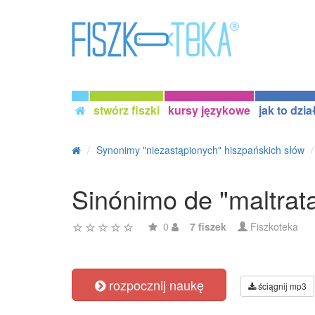
stwórz fiszki
kursy językowe
jak to dzia
Synonimy "niezastąpionych" hiszpańskich słów
Sinónimo de "maltrata
0
7 fiszek
Fiszkoteka
rozpocznij naukę
ściągnij mp3