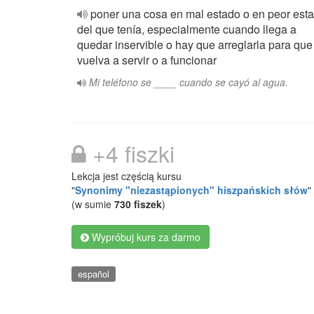
poner una cosa en mal estado o en peor est
del que tenía, especialmente cuando llega a
quedar inservible o hay que arreglarla para que
vuelva a servir o a funcionar
Mi teléfono se ____ cuando se cayó al agua.
+4 fiszki
Lekcja jest częścią kursu
"
Synonimy "niezastąpionych" hiszpańskich słów
"
(w sumie
730 fiszek
)
Wypróbuj kurs za darmo
español