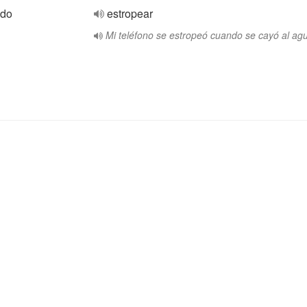
ado
estropear
Mi teléfono se estropeó cuando se cayó al ag