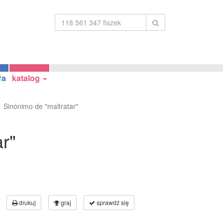
ła
katalog
Sinónimo de "maltratar"
r"
drukuj
graj
sprawdź się