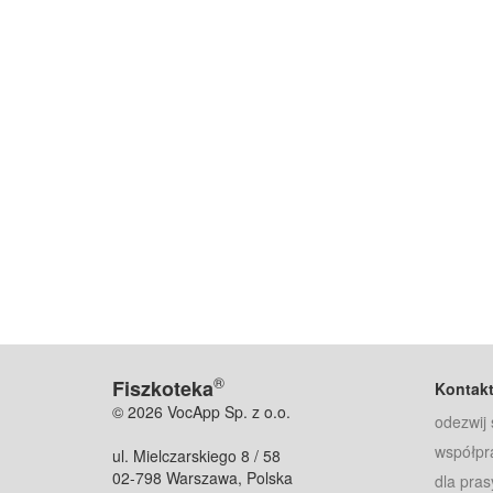
®
Fiszkoteka
Kontak
© 2026 VocApp Sp. z o.o.
odezwij 
współpr
ul. Mielczarskiego 8 / 58
02-798 Warszawa, Polska
dla pras