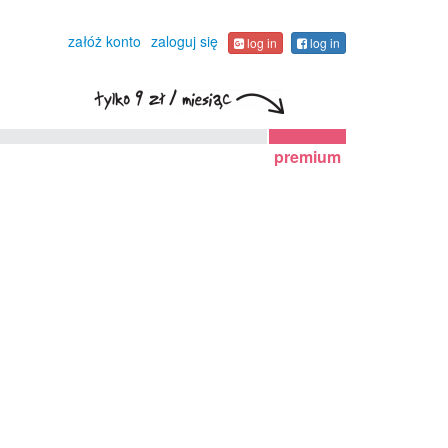
załóż konto
zaloguj się
log in
log in
premium