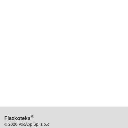
®
Fiszkoteka
© 2026 VocApp Sp. z o.o.