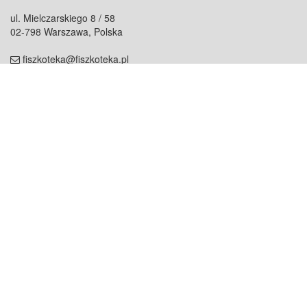
ul. Mielczarskiego 8 / 58
02-798 Warszawa, Polska
fiszkoteka@fiszkoteka.pl
NIP: 951 245 79 19
REGON: 369 727 696
Kontakt
O firmie
odezwij się do nas
o nas
współpraca
partnerzy
dla prasy
praca
staż
Oferty