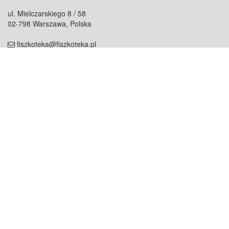
ul. Mielczarskiego 8 / 58
02-798 Warszawa, Polska
fiszkoteka@fiszkoteka.pl
NIP: 951 245 79 19
REGON: 369 727 696
Kontakt
O firmie
odezwij się do nas
o nas
współpraca
partnerzy
dla prasy
praca
staż
Oferty